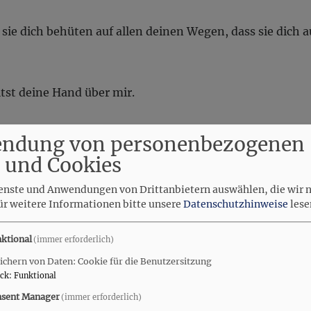
 sie dich behüten auf allen deinen Wegen, dass sie dich
tst deine Hand über mir.
löst; ich habe dich bei deinem Namen gerufen, du bist me
ndung von personenbezogenen
 und Cookies
 werden, welchen des Herrn Mund nennen wird. Und du 
ienste und Anwendungen von Drittanbietern auswählen, die wir 
in der Hand deines Gottes.
ür weitere Informationen bitte unsere
Datenschutzhinweise
lese
ktional
(immer erforderlich)
mel geschrieben sind.
ichern von Daten: Cookie für die Benutzersitzung
ck
:
Funktional
e Kreatur; das Alte ist vergangen, siehe, Neues ist geword
sent Manager
(immer erforderlich)