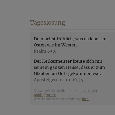
Tageslosung
Du machst fröhlich, was da lebet im
Osten wie im Westen.
Psalm 65,9
Der Kerkermeister freute sich mit
seinem ganzen Hause, dass er zum
Glauben an Gott gekommen war.
Apostelgeschichte 16,34
© Evangelische Brüder-Unität –
Herrnhuter
Brüdergemeine
Weitere Informationen finden Sie
hier
.