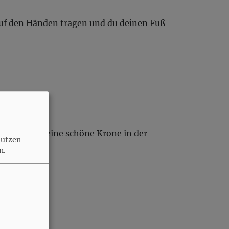
 auf den Händen tragen und du deinen Fuß
in.
wirst sein eine schöne Krone in der
nutzen
n.
en.