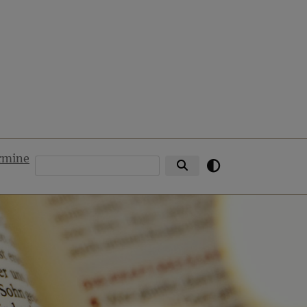
rmine
Suche